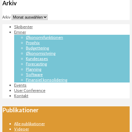
Arkiv
Arkiv
Skribenter
Emner
Økonomifunktionen
Prophix
Budgettering
Økonomistyring
Kundecases
Forecasting
Planning
Software
Finansiel konsolidering
Events
User Conference
Kontakt
Publikationer
Alle publikationer
Videoer