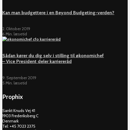
Kan man budgettere i en Beyond Budgeting-verden?
2. Oktober 2019
6 Min. læsetid
Sådan kører du dig selv i stilling til økonomichef
– Vice President deler karriereråd
9. September 2019
5 Min. læsetid
Prophix
Sankt Knuds Vej 41
1903 Frederiksberg C
Denmark
Tel: +45 7023 2375