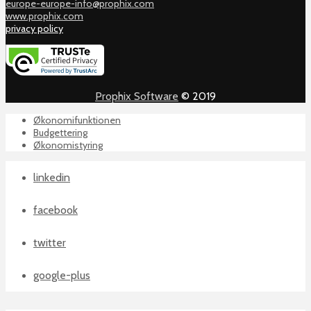
europe-europe-info@prophix.com
www.prophix.com
privacy policy
Prophix Software
© 2019
Økonomifunktionen
Budgettering
Økonomistyring
linkedin
facebook
twitter
google-plus